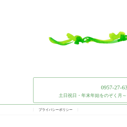
ー
の
ジ
ペ
ー
ジ
送
り
0957-27-6
土日祝日・年末年始をのぞく月～金
プライバシーポリシー