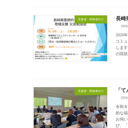
長崎
支援者・関係者向け
202
202
コミュ
します
の現状と
「て
支援者・関係者向け
202
令和
的な福
お伺い
び、「