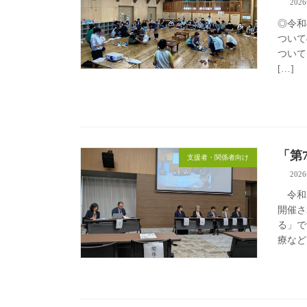
202
◎令和
ついて
ついて
[…]
「第
支援者・関係者向け
202
令和８
開催さ
る」で
療など