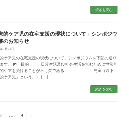
続きを読む
療的ケア児の在宅支援の現状について」シンポジウ
催のお知らせ
6年5月21日
的ケア児の在宅支援の現状について」シンポジウムを下記の通り
します。 ◩ 目的 日常生活及び社会生活を営むために恒常的
療的ケアを受けることが不可欠である 児童（以下
的ケア児」という。） […]
続きを読む
固
2
…
固
9
»
定
定
ペ
ペ