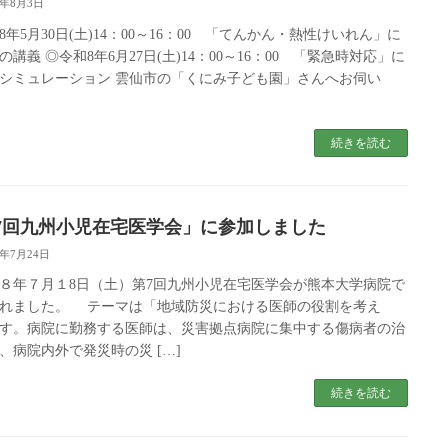
6年8月3日
8年5月30日(土)14：00～16：00 「てんかん・熱性けいれん」に
の講義 ◎令和8年6月27日(土)14：00～16：00 「緊急時対応」に
シミュレーション 雲仙市の「くにみ子ども園」さんへお伺い
続きを読む
7回九州小児在宅医学会」に参加しました
6年7月24日
年７月１8日（土）第7回九州小児在宅医学会が熊本大学病院で
れました。 テーマは「地域防災における医師の役割を考え
す。病院に勤務する医師は、災害拠点病院に集中する傷病者の治
、病院内外で発災時の災 […]
続きを読む