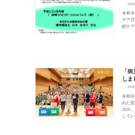
202
令和８
ケア児
的ケア
「病
お知らせ
しま
202
令和８
れた芸
202
してい