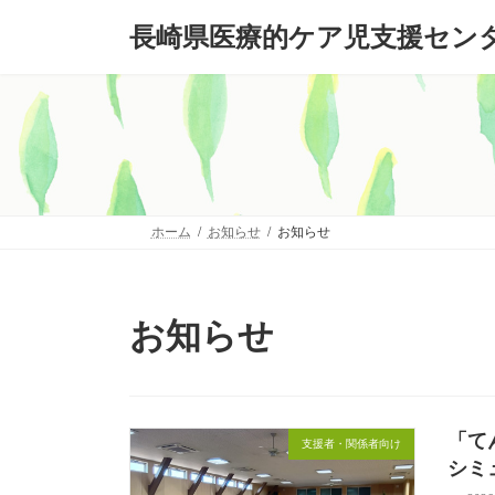
コ
ナ
長崎県医療的ケア児支援セン
ン
ビ
テ
ゲ
ン
ー
ツ
シ
へ
ョ
ス
ン
キ
に
ッ
移
プ
動
ホーム
お知らせ
お知らせ
お知らせ
「て
支援者・関係者向け
シミ