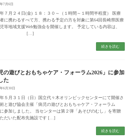
6年7月6日
年７月２４日(金) １８：３０～（１時間～１時間半程度） 医療
者に携わるすべて方、携わる予定の方を対象に第64回長崎県医療
児等地域支援Web勉強会を開催します。 予定している内容は、
[…]
続きを読む
児の遊びとおもちゃケア・フォーラム2026」に参加
した
6年6月30日
年５月３１日（日）国立代々木オリンピックセンターにて開催さ
術と遊び協会主催「病児の遊びとおもちゃケア・フォーラム
6」に参加しました。 当センターは第２弾「あそびのむし」を寄贈
ただいた配布先施設です […]
続きを読む