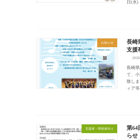
日(水)
長崎
お知らせ
支援
202
長崎県
て、小
致し
ィア等
第6
支援者・関係者向け
らせ