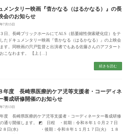
ュメンタリー映画『杳かなる（はるかなる）』の長
映会のお知らせ
6年7月15日
３日、長崎ブリックホールにてALS（筋萎縮性側索硬化症）をテ
したドキュメンタリー映画『杳かなる（はるかなる）』の上映会
ます。同映画の宍戸監督と出演者でもある佐藤さんのアフタート
おこなわます。 【上 […]
続きを読む
８年度 長崎県医療的ケア児等支援者・コーディネ
ー養成研修開催のお知らせ
6年7月13日
年度 長崎県医療的ケア児等支援者・コーディネーター養成研修
の通り開催します。 ◩ 日程 ・前期：令和８年１０月２７日
 ２８日(水) ・後期：令和８年１１月１７日(火) １８