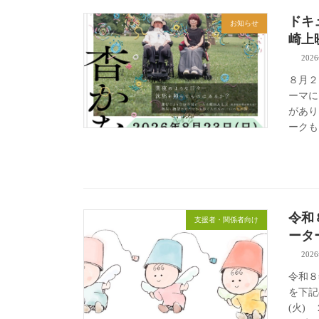
ドキ
お知らせ
崎上
202
８月２
ーマに
があり
ークも
令和
支援者・関係者向け
ータ
202
令和８
を下記
(火)