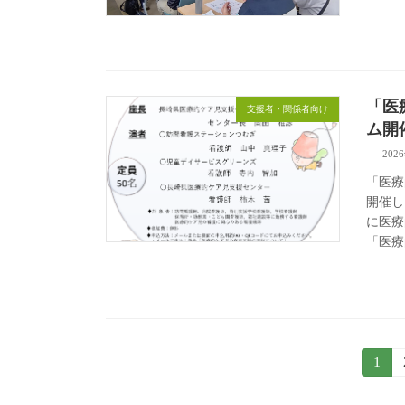
「医
支援者・関係者向け
ム開
202
「医療
開催
に医
「医療
投
固
1
定
稿
ペ