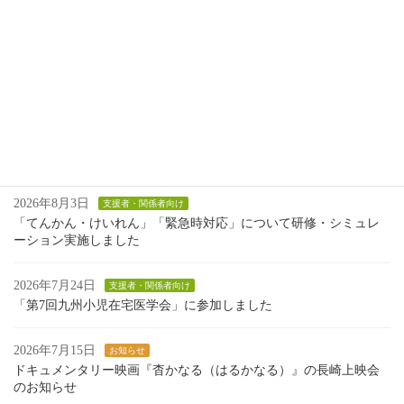
いう。） […]
続きを読む
投
固
1
固
2
…
固
9
»
定
定
定
稿
ペ
ペ
ペ
ー
ー
ー
最近の投稿
の
ジ
ジ
ジ
ペ
2026年8月3日
支援者・関係者向け
「てんかん・けいれん」「緊急時対応」について研修・シミュレ
ー
ーション実施しました
ジ
2026年7月24日
支援者・関係者向け
送
「第7回九州小児在宅医学会」に参加しました
り
2026年7月15日
お知らせ
ドキュメンタリー映画『杳かなる（はるかなる）』の長崎上映会
のお知らせ